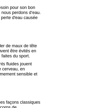
esoin pour son bon
us nous perdons d’eau.
 perte d'eau causée
ler de maux de tête
ent être évités en
faites du sport.
ts fluides jouent
e cerveau, en
rêmement sensible et
 des façons classiques
 corps de