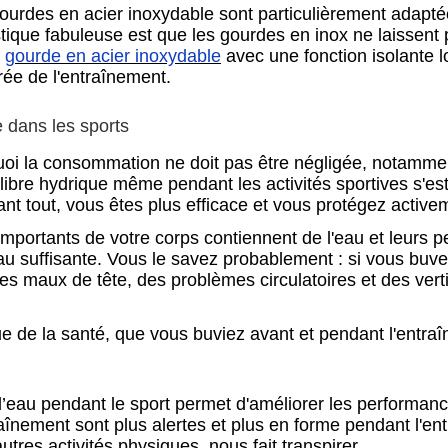
urdes en acier inoxydable sont particulièrement adaptée
tique fabuleuse est que les gourdes en inox ne laissent
e
gourde en acier inoxydable
avec une fonction isolante l
rée de l'entraînement.
 dans les sports
urquoi la consommation ne doit pas être négligée, notamm
ilibre hydrique même pendant les activités sportives s'es
vant tout, vous êtes plus efficace et vous protégez active
mportants de votre corps contiennent de l'eau et leurs 
eau suffisante. Vous le savez probablement : si vous buv
es maux de tête, des problèmes circulatoires et des ver
vue de la santé, que vous buviez avant et pendant l'entra
’eau pendant le sport permet d'améliorer les performanc
raînement sont plus alertes et plus en forme pendant l'en
utres activités physiques, nous fait transpirer.