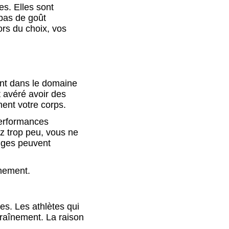
s. Elles sont
 pas de goût
ors du choix, vos
ent dans le domaine
t avéré avoir des
ment votre corps.
performances
ez trop peu, vous ne
tiges peuvent
înement.
es. Les athlètes qui
traînement. La raison