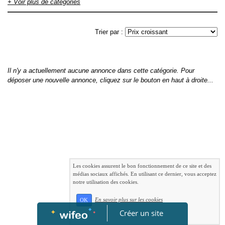
Armes / Accessoires
- Chasse / Accessoires
- Chien pour saillies
+ Voir plus de catégories
- Chiens
- Chiens / Accessoires
- Inclassables
- Optiques
lunettes jumelles caméras
- Véhicule et remorques / accessoires
-
Vêtements
Trier par :
Il n'y a actuellement aucune annonce dans cette catégorie. Pour
déposer une nouvelle annonce, cliquez sur le bouton en haut à droite...
Les cookies assurent le bon fonctionnement de ce site et des
médias sociaux affichés. En utilisant ce dernier, vous acceptez
notre utilisation des cookies.
En savoir plus sur les cookies
OK
Créer un site