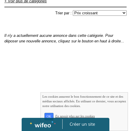
Armes / Accessoires
- Chasse / Accessoires
- Chien pour saillies
+ Voir plus de catégories
- Chiens
- Chiens / Accessoires
- Inclassables
- Optiques
lunettes jumelles caméras
- Véhicule et remorques / accessoires
-
Trier par :
Vêtements
Il n'y a actuellement aucune annonce dans cette catégorie. Pour
déposer une nouvelle annonce, cliquez sur le bouton en haut à droite...
Les cookies assurent le bon fonctionnement de ce site et des
médias sociaux affichés. En utilisant ce dernier, vous acceptez
notre utilisation des cookies.
En savoir plus sur les cookies
OK
Créer un site