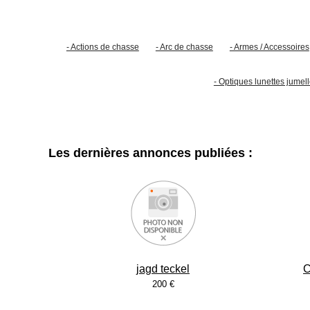
- Actions de chasse
- Arc de chasse
- Armes / Accessoires
- Optiques lunettes jume
Les dernières annonces publiées :
jagd teckel
C
200 €