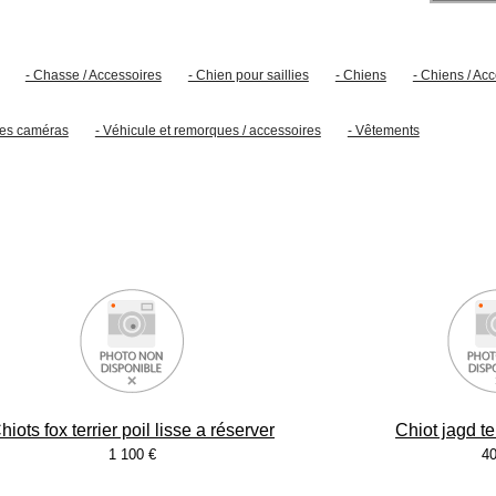
- Chasse / Accessoires
- Chien pour saillies
- Chiens
- Chiens / Ac
lles caméras
- Véhicule et remorques / accessoires
- Vêtements
hiots fox terrier poil lisse a réserver
Chiot jagd te
1 100 €
40