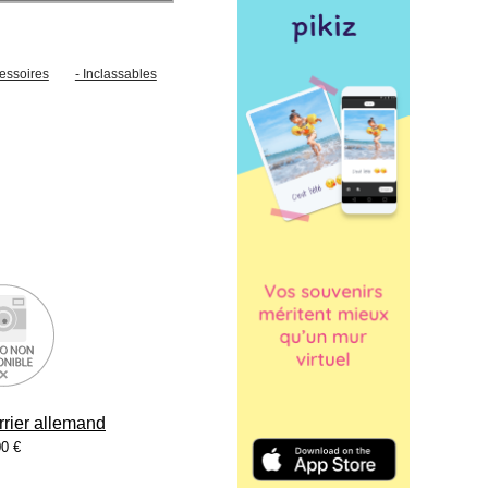
cessoires
- Inclassables
rrier allemand
0 €