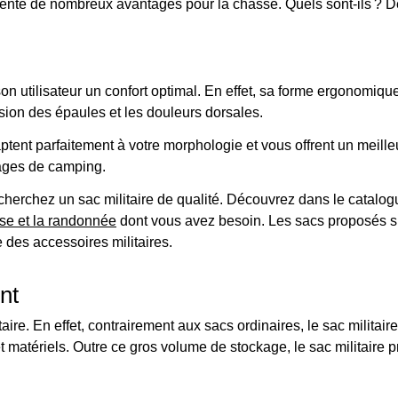
sente de nombreux avantages pour la chasse. Quels sont-ils ? D
 son utilisateur un confort optimal. En effet, sa forme ergonomi
nsion des épaules et les douleurs dorsales.
ent parfaitement à votre morphologie et vous offrent un meilleur c
yages de camping.
echerchez un sac militaire de qualité. Découvrez dans le catalog
se et la randonnée
dont vous avez besoin. Les sacs proposés su
e des accessoires militaires.
nt
itaire. En effet, contrairement aux sacs ordinaires, le sac militai
 matériels. Outre ce gros volume de stockage, le sac militaire 