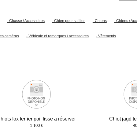
- Chasse / Accessoires
- Chien pour saillies
- Chiens
- Chiens / Ac
lles caméras
- Véhicule et remorques / accessoires
- Vêtements
hiots fox terrier poil lisse a réserver
Chiot jagd te
1 100 €
40