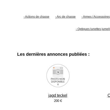
- Actions de chasse
- Arc de chasse
- Armes / Accessoires
- Optiques lunettes jume
Les dernières annonces publiées :
jagd teckel
C
200 €