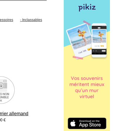
cessoires
- Inclassables
rrier allemand
0 €